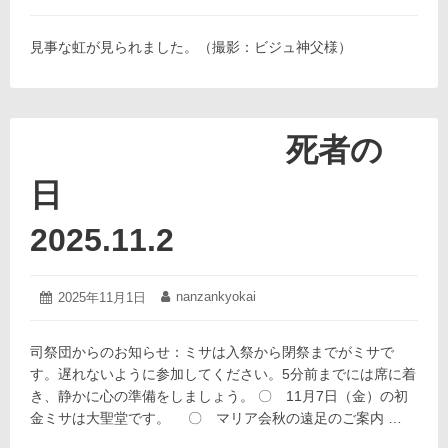
年
献
稿
稿
11
日:
者:
堂
月
見事な虹が見られました。（撮影：ビジュ神父様）
2025.11.9
3
日
死者の
日
2025.11.2
2025
nanzankyokai
投
2025年11月1日
投
年
稿
稿
11
日:
者:
月
司祭団からのお知らせ：ミサは入祭から閉祭までがミサで
1
す。遅れないように参加してください。5分前までには席に着
日
き、静かに心の準備をしましょう。 〇 11月7日（金）の初
金ミサは大聖堂です。 〇 マリア会秋の遠足のご案内 …