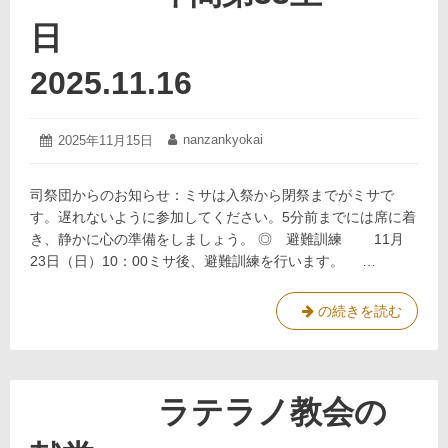
キ
リ
日
ス
ト
2025.11.16
2025.11.23
2025
nanzankyokai
投
2025年11月15日
投
年
稿
稿
11
日:
者:
月
司祭団からのお知らせ：ミサは入祭から閉祭までがミサで
15
す。遅れないように参加してください。5分前までには席に着
日
き、静かに心の準備をしましょう。 ◎ 避難訓練 11月
23日（日）10：00ミサ後、避難訓練を行います。 …
の続きを読む
年
間
第
33
ラテラノ教会の
主
日