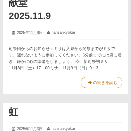
献堂
2025.11.16
2025.11.9
2025
nanzankyokai
投
2025年11月8日
投
年
稿
稿
11
日:
者:
月
司祭団からのお知らせ：ミサは入祭から閉祭までがミサで
8
す。遅れないように参加してください。5分前までには席に着
日
き、静かに心の準備をしましょう。 ◎ 新司祭初ミサ
11月8日（土）17：00ミサ、11月9日（日）9：3…
の続きを読む
ラ
テ
ラ
ノ
虹
教
会
の
2025
nanzankyokai
投
2025年11月3日
投