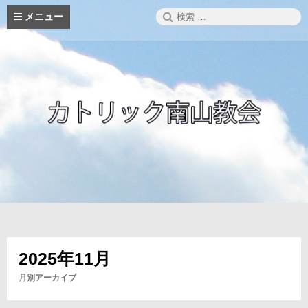
コ
検
メニュー
ン
索:
テ
ン
ツ
へ
ス
キ
ッ
プ
2025年11月
月別アーカイブ