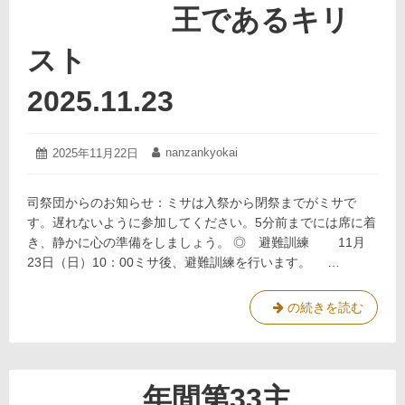
第
王であるキリ
1
主
スト
日
2025.11.30
2025.11.23
2025
nanzankyokai
投
2025年11月22日
投
年
稿
稿
11
日:
者:
月
司祭団からのお知らせ：ミサは入祭から閉祭までがミサで
22
す。遅れないように参加してください。5分前までには席に着
日
き、静かに心の準備をしましょう。 ◎ 避難訓練 11月
23日（日）10：00ミサ後、避難訓練を行います。 …
の続きを読む
王
で
あ
る
年間第33主