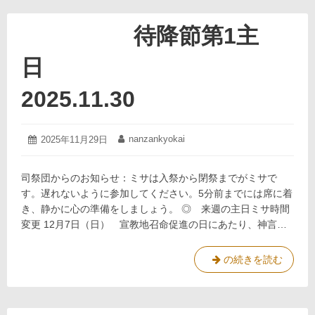
待降節第1主
日
2025.11.30
2025
nanzankyokai
投
2025年11月29日
投
年
稿
稿
11
日:
者:
月
司祭団からのお知らせ：ミサは入祭から閉祭までがミサで
29
す。遅れないように参加してください。5分前までには席に着
日
き、静かに心の準備をしましょう。 ◎ 来週の主日ミサ時間
変更 12月7日（日） 宣教地召命促進の日にあたり、神言…
の続きを読む
待
降
節