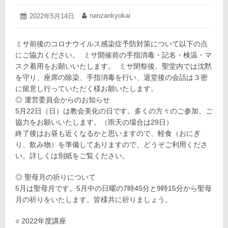
2022
nanzankyokai
投
2022年5月14日
投
年
稿
稿
5
日:
者:
月
ミサ前後のコロナウイルス感染症予防対策について以下の点
14
にご協力ください。 ミサ開催前の手指消毒・記名・検温・マ
日
スク着用をお願いいたします。 ミサ閉祭後、聖堂内では沈黙
を守り、座席の除染、手指消毒を行い、退堂後の会話は３密
に留意し行っていただく様お願いたします。
◎ 運営委員会からのお知らせ
5月22日（日）は教会美化の日です。多くの方々のご参加、ご
協力をお願いいたします。（雨天の場合は29日）
終了後はお昼も近くなるかと思いますので、軽食（おにぎ
り、飲み物）を準備してありますので、どうぞご利用くださ
い。詳しくは別紙をご覧ください。
◎ 聖母月の祈りについて
5月は聖母月です。5月中の日曜の7時45分と9時15分から聖母
月の祈りをいたします。皆様共に祈りましょう。
○ 2022年度講座