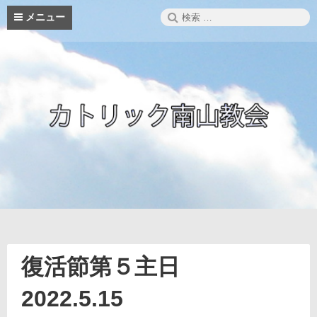
コ
検
メニュー
ン
索:
テ
ン
ツ
へ
ス
キ
ッ
プ
復活節第５主日
2022.5.15