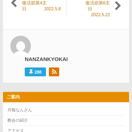
過
次
復活節第4主
復活節第6主
稿
去
の
日 2022.5.8
日
の
投
2022.5.22
ナ
投
稿:
ビ
稿:
ゲ
ー
シ
NANZANKYOKAI
ョ
ン
288
ご案内
月報なんざん
教会の紹介
アクセス