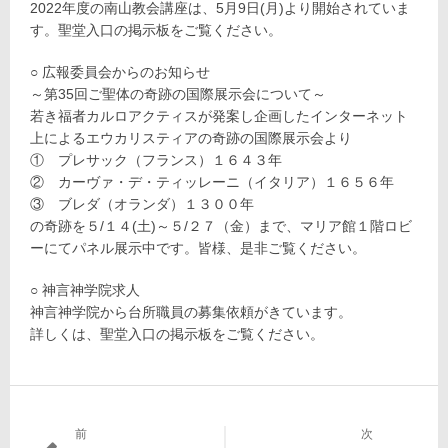
2022年度の南山教会講座は、5月9日(月)より開始されていま
す。聖堂入口の掲示板をご覧ください。
○ 広報委員会からのお知らせ
～第35回ご聖体の奇跡の国際展示会について～
若き福者カルロアクティスが発案し企画したインターネット
上によるエウカリスティアの奇跡の国際展示会より
① プレサック（フランス）１６４３年
② カーヴァ・デ・ティッレーニ（イタリア）１６５６年
③ ブレダ（オランダ）１３００年
の奇跡を５/１４(土)～５/２７（金）まで、マリア館１階ロビ
ーにてパネル展示中です。皆様、是非ご覧ください。
○ 神言神学院求人
神言神学院から台所職員の募集依頼がきています。
詳しくは、聖堂入口の掲示板をご覧ください。
前
次
投