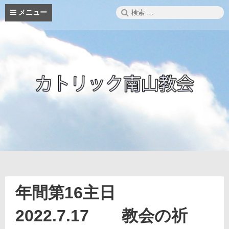
コ
検
メニュー
ン
索:
テ
ン
ツ
へ
ス
キ
ッ
プ
年間第16主日
2022.7.17 教会の祈