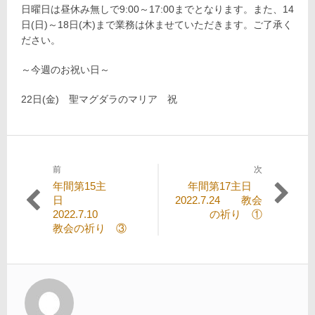
日曜日は昼休み無しで9:00～17:00までとなります。また、14
日(日)～18日(木)まで業務は休ませていただきます。ご了承く
ださい。
～今週のお祝い日～
22日(金) 聖マグダラのマリア 祝
前
次
投
過
次
年間第15主
年間第17主日
稿
去
の
日
2022.7.24 教会
の
投
2022.7.10
の祈り ①
ナ
投
稿:
教会の祈り ③
ビ
稿:
ゲ
ー
シ