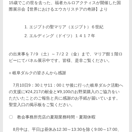
15歳でこの世を去った、福者カルロアクティスが開催した国
際展示会【世界におけるエウカリスチアの奇跡】より
エジプトの聖マリア（エジプト）６世紀
エルディング（ドイツ）１４１７年
の出来事を７/９（土）～７/２２（金）まで、マリア館１階ロ
ビーにてパネル展示中です。皆様、是非ご覧ください。
○ 岐阜ダルクの皆さんから感謝
7月10日9：30ミサ11：00ミサ後に行った岐阜ダルク活動へ
の支援に¥24,217の献金と¥9,100のお野菜購入のご協力をい
ただいたことのご報告と共に感謝のお手紙が届いています。
聖堂入口の掲示板をご覧ください。
〇 教会事務所売店の夏期業務時間・夏期休暇
8月中は、平日は昼休み12:30～13:30を除く9:00～17:00、