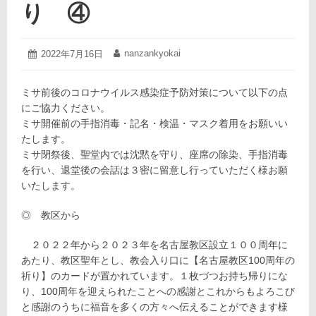
り ④
2022
nanzankyokai
投
2022年7月16日
投
年
稿
稿
7
日:
者:
月
ミサ前後のコロナウイルス感染症予防対策について以下の点
16
にご協力ください。
日
ミサ開催前の手指消毒・記名・検温・マスク着用をお願いい
たします。
ミサ閉祭後、聖堂内では沈黙を守り、座席の除染、手指消毒
を行い、退堂後の会話は３密に留意し行っていただく様お願
いたします。
◎ 教区から
２０２２年から２０２３年を名古屋教区設立１００周年に
あたり、教区聖年とし、教会入り口に【名古屋教区100周年の
祈り】のカードが置かれています。１枚づつお持ち帰りにな
り、100周年を迎えられたことへの感謝とこれからもよろこび
と感謝のうちに福音を多くの方々へ伝えることができます様