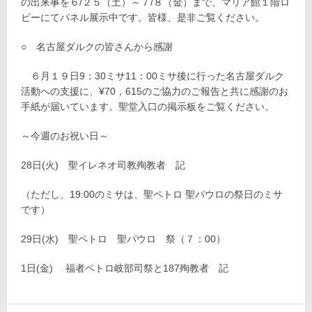
の出来事を６/２５（土）～７/８（金）まで、マリア館１階ロ
ビーにてパネル展示中です。皆様、是非ご覧ください。
○ 名古屋ダルクの皆さんから感謝
６月１９日9：30ミサ11：00ミサ後に行った名古屋ダルク
活動への支援に、¥70，615のご協力のご報告と共に感謝のお
手紙が届いています。聖堂入口の掲示板をご覧ください。
～今週のお祝い日～
28日(火) 聖イレネオ司教殉教者 記
（ただし、19:00のミサは、聖ペトロ 聖パウロの祭日のミサ
です）
29日(水) 聖ペトロ 聖パウロ 祭（７：00）
1日(金) 福者ペトロ岐部司祭と187殉教者 記