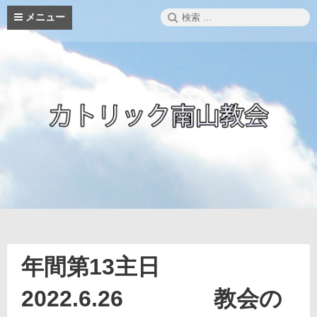
コ
検
メニュー
ン
索:
テ
ン
ツ
へ
ス
キ
ッ
プ
年間第13主日
2022.6.26 教会の