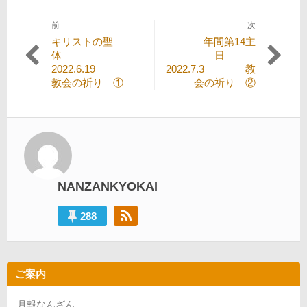
前
次
投
過
次
キリストの聖
年間第14主
稿
去
の
体
日
の
投
2022.6.19
2022.7.3 教
ナ
投
稿:
教会の祈り ①
会の祈り ②
ビ
稿:
ゲ
ー
シ
ョ
NANZANKYOKAI
ン
288
ご案内
月報なんざん