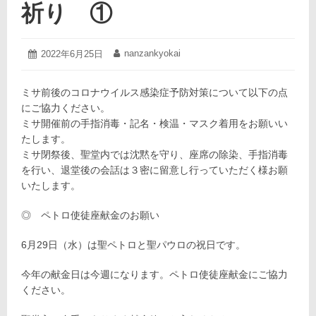
祈り ①
2022
nanzankyokai
投
2022年6月25日
投
年
稿
稿
6
日:
者:
月
ミサ前後のコロナウイルス感染症予防対策について以下の点
25
にご協力ください。
日
ミサ開催前の手指消毒・記名・検温・マスク着用をお願いい
たします。
ミサ閉祭後、聖堂内では沈黙を守り、座席の除染、手指消毒
を行い、退堂後の会話は３密に留意し行っていただく様お願
いたします。
◎ ペトロ使徒座献金のお願い
6月29日（水）は聖ペトロと聖パウロの祝日です。
今年の献金日は今週になります。ペトロ使徒座献金にご協力
ください。