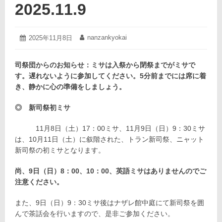
2025.11.9
2025
nanzankyokai
投
2025年11月8日
投
年
稿
稿
11
日:
者:
月
司祭団からのお知らせ：ミサは入祭から閉祭までがミサで
8
す。遅れないように参加してください。5分前までには席に着
日
き、静かに心の準備をしましょう。
◎ 新司祭初ミサ
11月8日（土）17：00ミサ、11月9日（日）9：30ミサ
は、10月11日（土）に叙階された、トラン新司祭、ニャット
新司祭の初ミサとなります。
尚、9日（日）8：00、10：00、英語ミサはありませんのでご
注意ください。
また、9日（日）9：30ミサ後はナザレ館中庭にて新司祭を囲
んで茶話会を行いますので、是非ご参加ください。