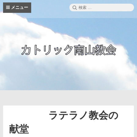
コ
検
メニュー
ン
索:
テ
ン
ツ
へ
ス
キ
ッ
プ
ラテラノ教会の
献堂