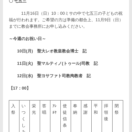
〇 七五三
11月16日（日）10：00ミサの中で七五三の子どもの祝
福が行われます。ご希望の方は準備の都合上、11月9日（日）
までに教会事務所にお申し込みください。
～今週のお祝い日～
10日(月) 聖大レオ教皇教会博士 記
11日(火) 聖マルティノ(トゥール)司教 記
12日(水) 聖ヨサファト司教殉教者 記
【17：00】
入
い
栄
答
ｱﾚ
使
奉
感
平
拝
閉
祭
つ
光
唱
ﾙﾔ
徒
納
謝
和
領
祭
く
信
後
し
条
み