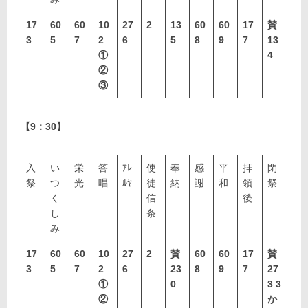
17
60
60
10
27
2
13
60
60
17
賛
3
5
7
2
6
5
8
9
7
13
①
4
②
③
【9：30】
入
い
栄
答
ｱﾚ
使
奉
感
平
拝
閉
祭
つ
光
唱
ﾙﾔ
徒
納
謝
和
領
祭
く
信
後
し
条
み
17
60
60
10
27
2
賛
60
60
17
賛
3
5
7
2
6
23
8
9
7
27
①
0
3
3
②
か