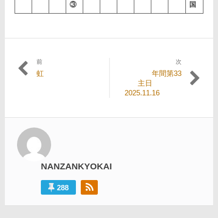
③
国
前
次
投
過
次
虹
年間第33
稿
去
の
主日
の
投
2025.11.16
ナ
投
稿:
ビ
稿:
ゲ
ー
シ
NANZANKYOKAI
ョ
ン
288