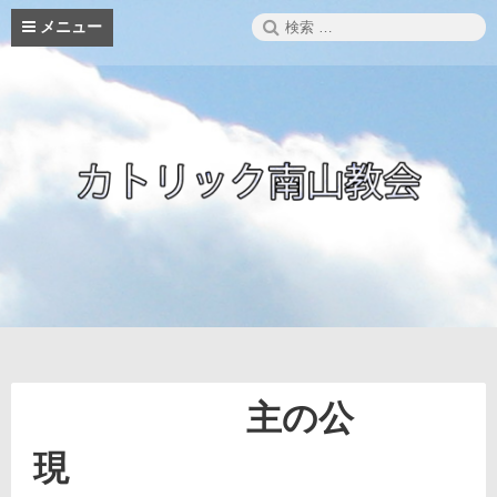
コ
検
メニュー
ン
索:
テ
ン
ツ
へ
ス
キ
ッ
プ
主の公
現