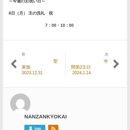
～今週のお祝い日～
8
日（月） 主の洗礼 祝
7：00・10：00
前
次
投
過
次
聖
年
稿
去
の
家族
間第2主日
の
投
2023.12.31
2024.1.14
ナ
投
稿:
ビ
稿:
ゲ
ー
シ
NANZANKYOKAI
ョ
ン
288