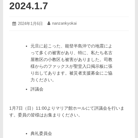
2024.1.7
2024
nanzankyokai
投
2024年1月6日
投
年
稿
稿
1
日:
者:
月
6
元旦に起こった、能登半島沖での地震によ
日
って多くの被害があり、特に、私たち名古
屋教区の小教区も被害がありました。司教
様からのファックスが聖堂入口掲示板に張
り出してあります。被災者支援募金にご協
力ください。
評議会
1月7日（日）11:00よりマリア館ホールにて評議会を行いま
す。委員の皆様はお集まりください。
典礼委員会