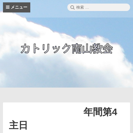
コ
検
メニュー
ン
索:
テ
ン
ツ
へ
ス
キ
ッ
プ
年間第4
主日