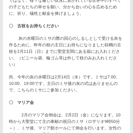
ではなく、様々な厳しい状況に置かれている世界中のすべて
の子どもたちの幸せを願い、分かち合いの心を広めるため
に、祈り、犠牲と献金を捧げましょう。
〇 古枝をお持ちください
灰の水曜日のミサの際の回心のしるしとして受ける灰を
作るために、昨年の枝の主日にお持ちになりました棕櫚の古
枝を2月11日（日）までに聖堂玄関にある箱にお入れくださ
い。（ビニール袋、輪ゴム等は外して枝のみお入れくださ
い）
尚、今年の灰の水曜日は2月14日（水）です。ミサは7:00、
10:00、19:00です。主日のミサ後の灰の式はありませんの
で、こちらのミサにご参加ください。
〇 マリア会
2月のマリア会例会は、2月2日（金）になります。10
時から大聖堂にて主の奉献の祝日のミサ（ロザリオ9時50分
～）、ミサ後、マリア館ホールにて例会を行います。女性の