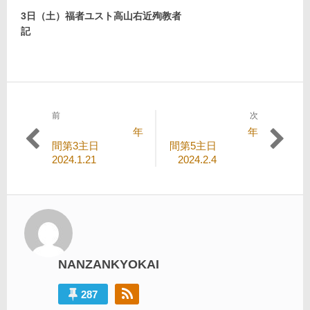
3
日（土）福者ユスト高山右近殉教者
記
前
次
投
過
次
年
年
稿
去
の
間第3主日
間第5主日
の
投
2024.1.21
2024.2.4
ナ
投
稿:
ビ
稿:
ゲ
ー
シ
NANZANKYOKAI
ョ
ン
287