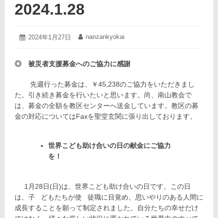
2024.1.28
2024
nanzankyokai
投
2024年1月27日
投
年
稿
稿
1
日:
者:
月
◎ 被災者支援募金へのご協力に感謝
27
日
先週行った募金は、￥45,238のご協力をいただきまし
た。引き続き募金を行いたいと思います。尚、南山教会で
は、募金の全額を教区センターへ送金しています。教区の募
金の対応についてはFaxを聖堂玄関に張り出しております。
世界こども助け合いの日の献金にご協力
を！
1月28日(日)は、世界こども助け合いの日です。この日
は、子 どもたちが使 徒職に目覚め、思いやりのある人間に
成長することを願って制定されました。自分たちの幸せだけ