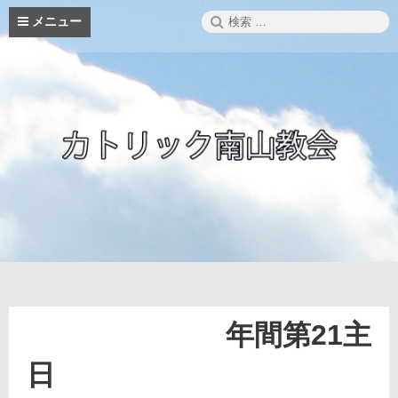
コ
検
メニュー
ン
索:
テ
ン
ツ
へ
ス
キ
ッ
プ
年間第21主
日