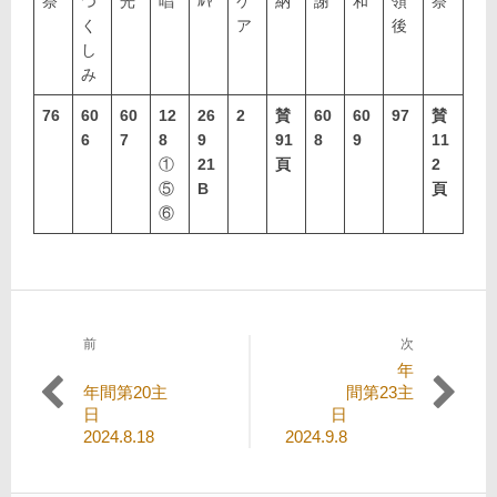
祭
つ
光
唱
ﾙﾔ
ケ
納
謝
和
領
祭
く
ア
後
し
み
76
60
60
12
26
2
賛
60
60
97
賛
6
7
8
9
91
8
9
11
①
21
頁
2
⑤
B
頁
⑥
前
次
投
過
次
年
稿
去
の
年間第20主
間第23主
の
投
日
日
ナ
投
稿:
2024.8.18
2024.9.8
ビ
稿:
ゲ