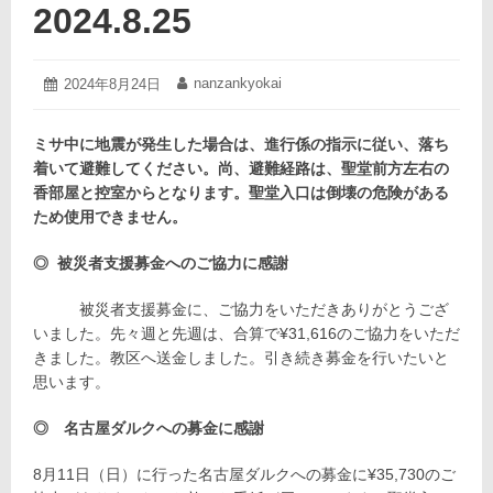
2024.8.25
2024
nanzankyokai
投
2024年8月24日
投
年
稿
稿
8
日:
者:
月
ミサ中に地震が発生した場合は、進行係の指示に従い、落ち
24
着いて避難してください。尚、避難経路は、聖堂前方左右の
日
香部屋と控室からとなります。聖堂入口は倒壊の危険がある
ため使用できません。
◎ 被災者支援募金へのご協力に感謝
被災者支援募金に、ご協力をいただきありがとうござ
いました。先々週と先週は、合算で¥31,616のご協力をいただ
きました。教区へ送金しました。引き続き募金を行いたいと
思います。
◎ 名古屋ダルクへの募金に感謝
8月11日（日）に行った名古屋ダルクへの募金に¥35,730のご