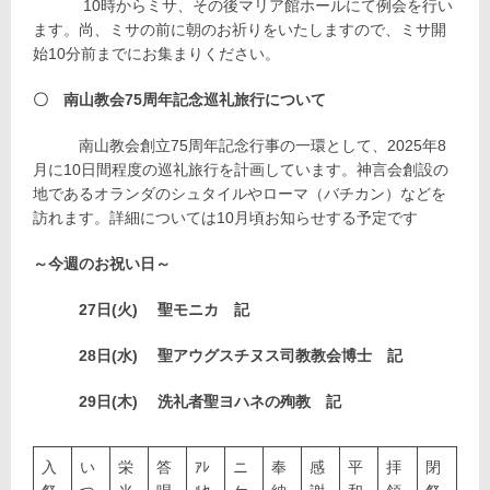
10時からミサ、その後マリア館ホールにて例会を行い
ます。尚、ミサの前に朝のお祈りをいたしますので、ミサ開
始10分前までにお集まりください。
〇 南山教会75周年記念巡礼旅行について
南山教会創立75周年記念行事の一環として、2025年8
月に10日間程度の巡礼旅行を計画しています。神言会創設の
地であるオランダのシュタイルやローマ（バチカン）などを
訪れます。詳細については10月頃お知らせする予定です
～今週のお祝い日～
27日(火) 聖モニカ 記
28日(水) 聖アウグスチヌス司教教会博士 記
29日(木) 洗礼者聖ヨハネの殉教 記
入
い
栄
答
ｱﾚ
ニ
奉
感
平
拝
閉