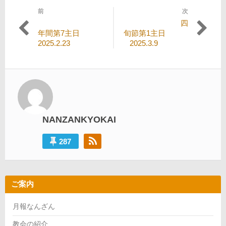
前
次
投
過
次
四
稿
去
の
年間第7主日
旬節第1主日
の
投
2025.2.23
2025.3.9
ナ
投
稿:
ビ
稿:
ゲ
ー
シ
NANZANKYOKAI
ョ
ン
287
ご案内
月報なんざん
教会の紹介