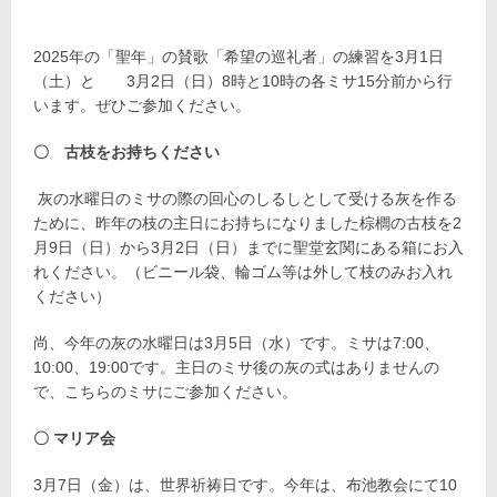
2025年の「聖年」の賛歌「希望の巡礼者」の練習を3月1日
（土）と 3月2日（日）8時と10時の各ミサ15分前から行
います。ぜひご参加ください。
〇 古枝をお持ちください
灰の水曜日のミサの際の回心のしるしとして受ける灰を作る
ために、昨年の枝の主日にお持ちになりました棕櫚の古枝を2
月9日（日）から3月2日（日）までに聖堂玄関にある箱にお入
れください。（ビニール袋、輪ゴム等は外して枝のみお入れ
ください）
尚、今年の灰の水曜日は3月5日（水）です。ミサは7:00、
10:00、19:00です。主日のミサ後の灰の式はありませんの
で、こちらのミサにご参加ください。
〇 マリア会
3月7日（金）は、世界祈祷日です。今年は、布池教会にて10