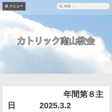
コ
検
メニュー
ン
索:
テ
ン
ツ
へ
ス
キ
ッ
プ
年間第８主
日 2025.3.2