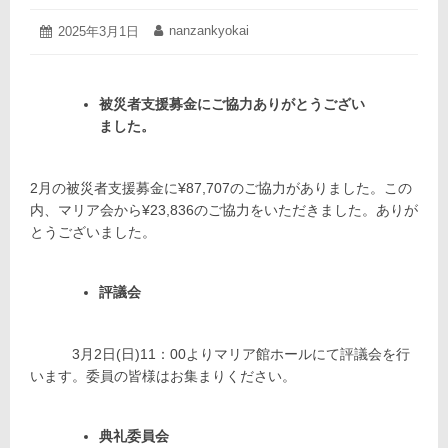
2025
nanzankyokai
投
2025年3月1日
投
年
稿
稿
3
日:
者:
月
1
被災者支援募金にご協力ありがとうござい
日
ました。
2月の被災者支援募金に¥87,707のご協力がありました。この
内、マリア会から¥23,836のご協力をいただきました。ありが
とうございました。
評議会
3月2日(日)11：00よりマリア館ホールにて評議会を行
います。委員の皆様はお集まりください。
典礼委員会