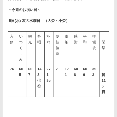
～今週のお祝い日～
5
日(水) 灰の水曜日 （大斎・小斎）
入
い
栄
答
ｱﾚ
使
奉
感
平
拝
祭
つ
光
唱
ﾙﾔ
徒
納
謝
和
領
閉
く
信
後
祭
し
条
み
76
60
60
14
27
2
17
60
60
39
5
7
3
1
1
8
9
3
賛
①
8c
11
③
5
頁