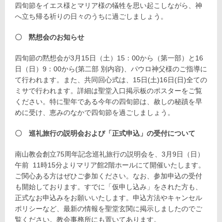
四旬節をイエス様とマリア様の犠牲を思い起こしながら、神
へ立ち帰る祈りの日々のうちに過ごしましょう。
〇 黙想会のお知らせ
四旬節の黙想会が3月15日（土）15：00から（第一部）と16
日（日）9：00から(第二部 別内容)、パウロ神父様のご指導に
て行われます。また、共同回心式は、15日(土)16日(日)全ての
ミサで行われます。詳細は聖堂入口掲示板のポスターをご覧
ください。特に聖年である今年の四旬節は、赦しの秘蹟を早
めに受け、恵みのなかで四旬節を過ごしましょう。
〇 巡礼旅行の説明会および「正式申込」の受付について
南山教会創立75周年記念巡礼旅行の説明会を、3月9日（日）
午前 11時15分よりマリア館2階ホールにて開催いたします。
ご関心ある方はぜひご参加ください。なお、参加申込の受付
も開始しております。すでに「仮申し込み」をされた方も、
正式なお申込みをお願いいたします。申込方法やキャンセル
ポリシーなど、最新の情報を聖堂玄関に掲示しましたのでご
覧ください。教会事務所にも置いてあります。